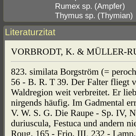
Rumex sp. (Ampfer)
Thymus sp. (Thymian)
Literaturzitat
VORBRODT, K. & MÜLLER-RUTZ
823. similata Borgström (= perochra
56 - B. R. T 39. Der Falter fliegt
Waldregion weit verbreitet. Er lieb
nirgends häufig. Im Gadmental err
V. W. S. G. Die Raupe - Sp. IV, Na
duriuscula, Festuca und andern nie
Roug. 165 - Frio. III, 232 - Lamp.