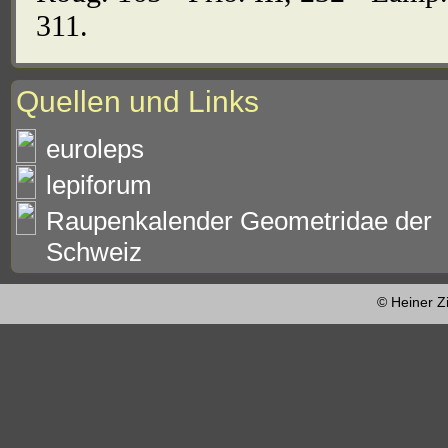
311.
Quellen und Links
euroleps
lepiforum
Raupenkalender Geometridae der
Schweiz
© Heiner Z