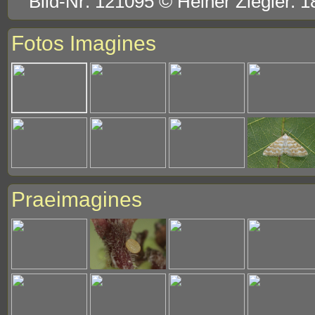
Bild-Nr: 121095 © Heiner Ziegler. 1
Fotos Imagines
Praeimagines