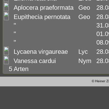
Aplocera praeformata
Geo
28.0
Eupithecia pernotata
Geo
28.0
''
31.0
''
01.0
''
08.0
Lycaena virgaureae
Lyc
28.0
Vanessa cardui
Nym
28.0
5 Arten
© Heiner Z