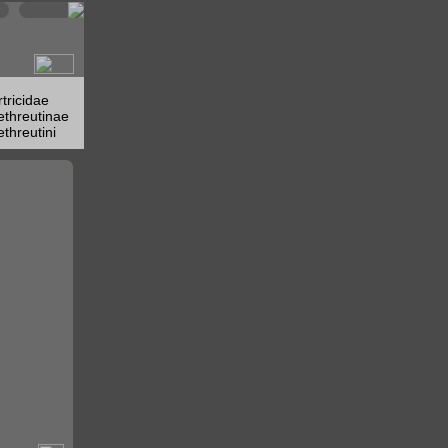
rtricidae
ethreutinae
ethreutini