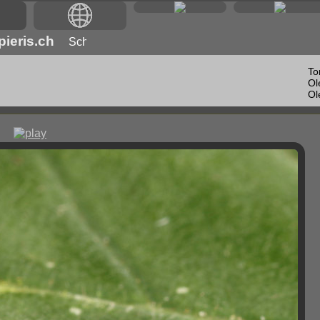
ieris.ch
To
Ol
Ol