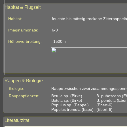
Habitat & Flugzeit
Habitat:
feuchte bis mässig trockene Zitterpappe
Imaginalmonate:
6-9
Höhenverbreitung:
-1500m
Raupen & Biologie
Biologie:
Raupe zwischen zwei zusammengesponne
Raupenpflanzen:
Betula sp. (Birke)
B. pubescens (Eb
Betula sp. (Birke)
B. pendula (Eber
Populus sp. (Pappel)
(Ebert-6)
Populus tremula (Espe)
(Ebert-6)
Literaturzitat