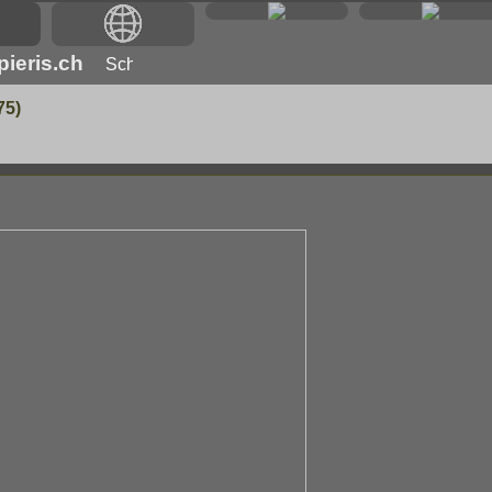
ieris.ch
75)