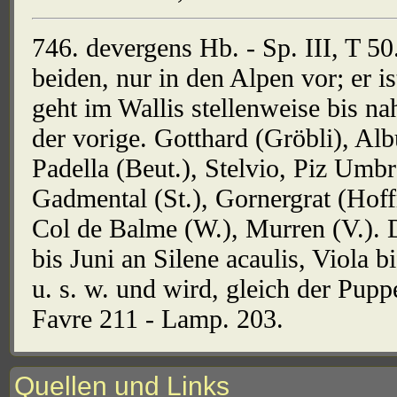
746. devergens Hb. - Sp. III, T 5
beiden, nur in den Alpen vor; er i
geht im Wallis stellenweise bis na
der vorige. Gotthard (Gröbli), Alb
Padella (Beut.), Stelvio, Piz Umb
Gadmental (St.), Gornergrat (Hoff
Col de Balme (W.), Murren (V.). D
bis Juni an Silene acaulis, Viola
u. s. w. und wird, gleich der Pupp
Favre 211 - Lamp. 203.
Quellen und Links