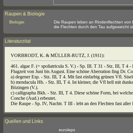
Raupen & Biologie
Biologie:
Die Raupen leben an Rindenflechten von 
die Flechten durch den Tau aufgeweicht s
Literaturzitat
VORBRODT, K. & MÜLLER-RUTZ, J. (1911):
461. algae F. (= spoliatricula S. V.) - Sp. III. T 31 - Stz. III, T 4
Flugzeit von Juni bis August. Eine schöne Aberration fing Dr. Co
a) degener Esp. - Stz. III, T 4. Mit fast einfarbig grünen Vfl. Sis
b) mendacula Hb. - Stz. III, T 4. Ist kleiner, die Vfl hell mit dun
Bözingen (V.).
c) calligrapha Bkh. - Stz. III, T 4. Diese schöne Form, bei welch
Conche (Aud.) erbeutet.
Die Raupe - Sp. IV, Nachtr. T III - lebt an den Flechten fast alle
Quellen und Links
euroleps