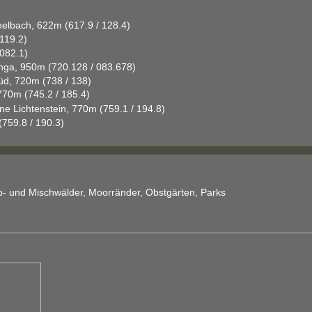
elbach, 622m (617.9 / 128.4)
 119.2)
 082.1)
unga, 950m (720.128 / 083.678)
d, 720m (738 / 138)
70m (745.2 / 185.4)
e Lichtenstein, 770m (759.1 / 194.8)
759.8 / 190.3)
b- und Mischwälder, Moorränder, Obstgärten, Parks