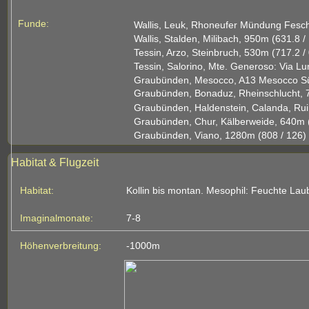
Funde:
Wallis, Leuk, Rhoneufer Mündung Fesch
Wallis, Stalden, Milibach, 950m (631.8 /
Tessin, Arzo, Steinbruch, 530m (717.2 /
Tessin, Salorino, Mte. Generoso: Via L
Graubünden, Mesocco, A13 Mesocco Sü
Graubünden, Bonaduz, Rheinschlucht, 7
Graubünden, Haldenstein, Calanda, Ruin
Graubünden, Chur, Kälberweide, 640m (
Graubünden, Viano, 1280m (808 / 126)
Habitat & Flugzeit
Habitat:
Kollin bis montan. Mesophil: Feuchte Lau
Imaginalmonate:
7-8
Höhenverbreitung:
-1000m