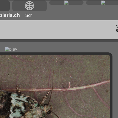
ieris.ch
N
B