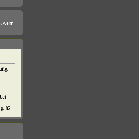
e, wenn
ufig.
 bei
ug. 82.