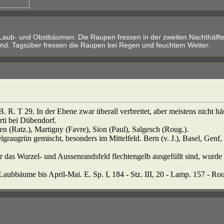
Laub- und Obstbäumen. Die Raupen fressen in der zweiten Nachthälft
ind. Tagsüber fressen die Raupen bei Regen und feuchtem Wetter.
 - B. R. T 29. In der Ebene zwar überall verbreitet, aber meistens nicht hä
rti bei Dübendorf.
elen (Ratz.), Martigny (Favre), Sion (Paul), Salgesch (Roug.).
kelgraugrün gemischt, besonders im Mittelfeld. Bern (v. J.), Basel, Genf,
er das Wurzel- und Aussenrandsfeld flechtengelb ausgefüllt sind, wurde
r Laubbäume bis April-Mai. E. Sp. I, 184 - Stz. III, 20 - Lamp. 157 - Ro