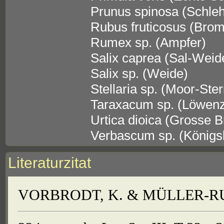
Prunus spinosa (Schle
Rubus fruticosus (Bro
Rumex sp. (Ampfer)
Salix caprea (Sal-Weid
Salix sp. (Weide)
Stellaria sp. (Moor-Ste
Taraxacum sp. (Löwen
Urtica dioica (Grosse 
Verbascum sp. (Königs
Literaturzitat
VORBRODT, K. & MÜLLER-RUTZ