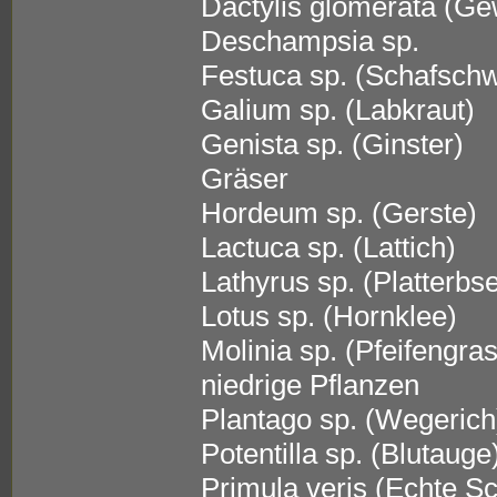
Dactylis glomerata (Ge
Deschampsia sp.
Festuca sp. (Schafschw
Galium sp. (Labkraut)
Genista sp. (Ginster)
Gräser
Hordeum sp. (Gerste)
Lactuca sp. (Lattich)
Lathyrus sp. (Platterbs
Lotus sp. (Hornklee)
Molinia sp. (Pfeifengras
niedrige Pflanzen
Plantago sp. (Wegerich
Potentilla sp. (Blutauge
Primula veris (Echte S