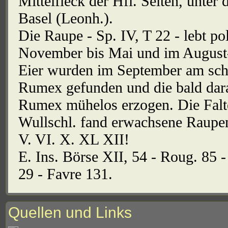
Mittelfleck der Hfl. Selten, unter
Basel (Leonh.).
Die Raupe - Sp. IV, T 22 - lebt p
November bis Mai und im August-
Eier wurden im September am scho
Rumex gefunden und die bald dar
Rumex mühelos erzogen. Die Falte
Wullschl. fand erwachsene Raupen 
V. VI. X. XL XII!
E. Ins. Börse XII, 54 - Roug. 85 - 
29 - Favre 131.
Quellen und Links