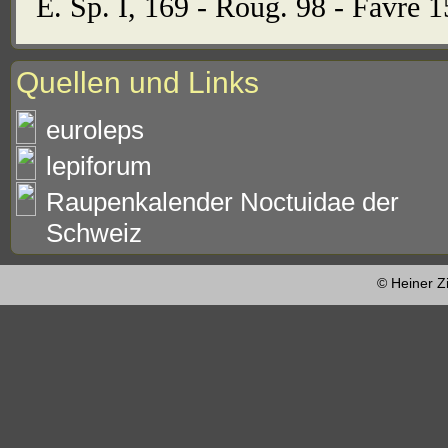
E. Sp. I, 169 - Roug. 98 - Favre 15
Quellen und Links
euroleps
lepiforum
Raupenkalender Noctuidae der
Schweiz
© Heiner Z