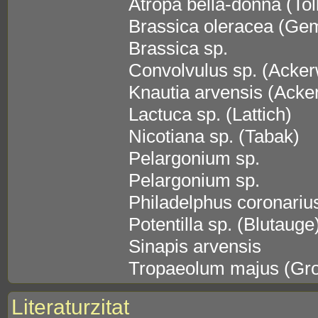
Atropa bella-donna (Tol
Brassica oleracea (Ge
Brassica sp.
Convolvulus sp. (Acker
Knautia arvensis (Ack
Lactuca sp. (Lattich)
Nicotiana sp. (Tabak)
Pelargonium sp.
Pelargonium sp.
Philadelphus coronarius
Potentilla sp. (Blutauge
Sinapis arvensis
Tropaeolum majus (Gro
Literaturzitat