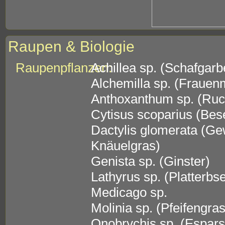
Raupen & Biologie
Raupenpflanzen:
Achillea sp. (Schafgarb
Alchemilla sp. (Frauen
Anthoxanthum sp. (Ruc
Cytisus scoparius (Bes
Dactylis glomerata (G
Knäuelgras)
Genista sp. (Ginster)
Lathyrus sp. (Platterbs
Medicago sp.
Molinia sp. (Pfeifengras
Onobrychis sp. (Espars