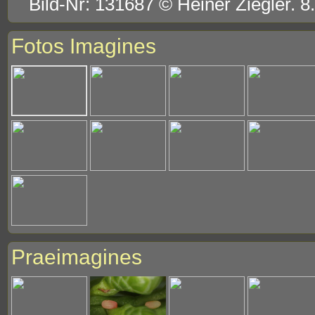
Bild-Nr: 131687 © Heiner Ziegler. 8
Fotos Imagines
Praeimagines