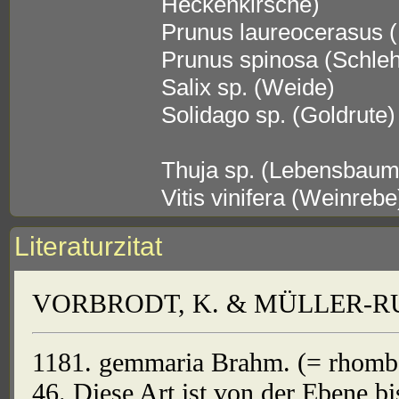
Heckenkirsche)
Prunus laureocerasus (
Prunus spinosa (Schle
Salix sp. (Weide)
Solidago sp. (Goldrute)
Thuja sp. (Lebensbaum
Vitis vinifera (Weinrebe
Literaturzitat
VORBRODT, K. & MÜLLER-RUTZ
1181. gemmaria Brahm. (= rhomboid
46. Diese Art ist von der Ebene b