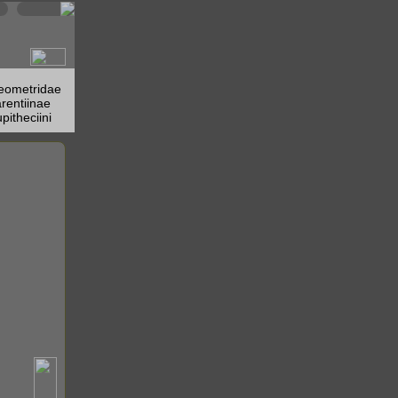
eometridae
rentiinae
pitheciini