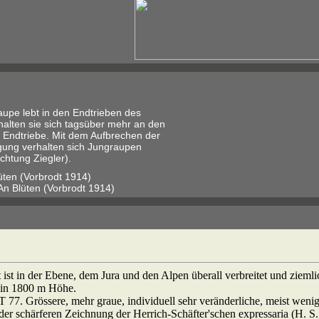
upe lebt in den Endtrieben des
halten sie sich tagsüber mehr an den
 Endtriebe. Mit dem Aufbrechen der
gung verhalten sich Jungraupen
chtung Ziegler).
üten (Vorbrodt 1914)
An Blüten (Vorbrodt 1914)
t ist in der Ebene, dem Jura und den Alpen überall verbreitet und ziemli
adin 1800 m Höhe.
. T 77. Grössere, mehr graue, individuell sehr veränderliche, meist weni
r schärferen Zeichnung der Herrich-Schäfter'schen expressaria (H. S.