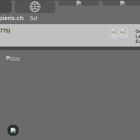
ieris.ch
775)
G
La
Eu