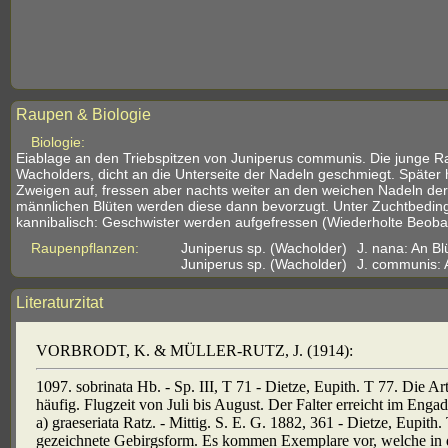
Raupen & Biologie
Biologie:
Eiablage an den Triebspitzen von Juniperus communis. Die junge Ra
Wacholders, dicht an die Unterseite der Nadeln geschmiegt. Später 
Zweigen auf, fressen aber nachts weiter an den weichen Nadeln der
männlichen Blüten werden diese dann bevorzugt. Unter Zuchtbedin
kannibalisch: Geschwister werden aufgefressen (Wiederholte Beoba
Raupenpflanzen:
Juniperus sp. (Wacholder)
J. nana: An Bl
Juniperus sp. (Wacholder)
J. communis: 
Literaturzitat
VORBRODT, K. & MÜLLER-RUTZ, J. (1914):
1097. sobrinata Hb. - Sp. III, T 71 - Dietze, Eupith. T 77. Die Ar
häufig. Flugzeit von Juli bis August. Der Falter erreicht im Eng
a) graeseriata Ratz. - Mittig. S. E. G. 1882, 361 - Dietze, Eupith
gezeichnete Gebirgsform. Es kommen Exemplare vor, welche in de