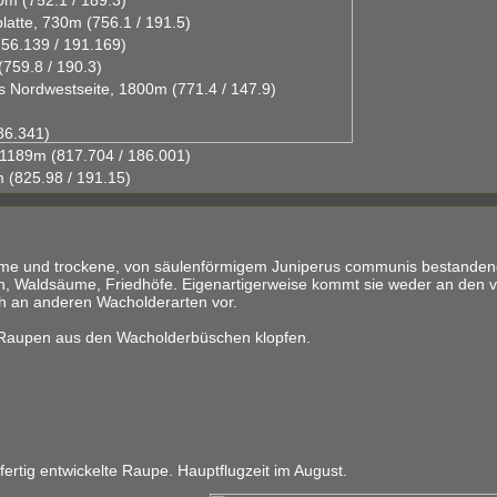
m (752.1 / 189.3)
atte, 730m (756.1 / 191.5)
756.139 / 191.169)
759.8 / 190.3)
ss Nordwestseite, 1800m (771.4 / 147.9)
86.341)
 1189m (817.704 / 186.001)
(825.98 / 191.15)
warme und trockene, von säulenförmigem Juniperus communis bestande
, Waldsäume, Friedhöfe. Eigenartigerweise kommt sie weder an den v
h an anderen Wacholderarten vor.
 Raupen aus den Wacholderbüschen klopfen.
 fertig entwickelte Raupe. Hauptflugzeit im August.