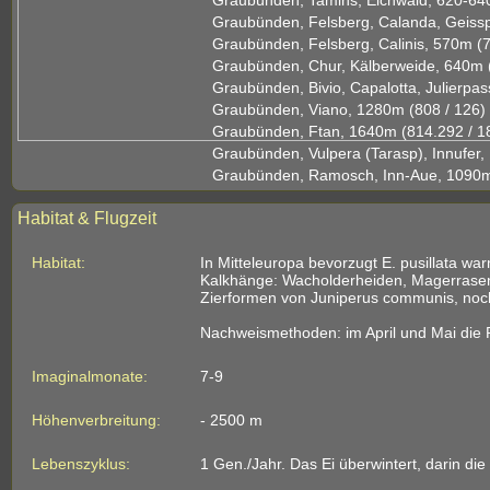
Graubünden, Tamins, Eichwald, 620-640
Graubünden, Felsberg, Calanda, Geisspl
Graubünden, Felsberg, Calinis, 570m (
Graubünden, Chur, Kälberweide, 640m (
Graubünden, Bivio, Capalotta, Julierpa
Graubünden, Viano, 1280m (808 / 126)
Graubünden, Ftan, 1640m (814.292 / 1
Graubünden, Vulpera (Tarasp), Innufer,
Graubünden, Ramosch, Inn-Aue, 1090m 
Habitat & Flugzeit
Habitat:
In Mitteleuropa bevorzugt E. pusillata 
Kalkhänge: Wacholderheiden, Magerrasen
Zierformen von Juniperus communis, noc
Nachweismethoden: im April und Mai die
Imaginalmonate:
7-9
Höhenverbreitung:
- 2500 m
Lebenszyklus:
1 Gen./Jahr. Das Ei überwintert, darin die