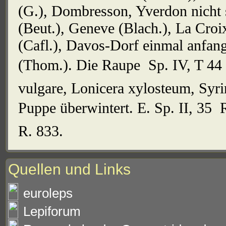
(G.), Dombresson, Yverdon nicht s
(Beut.), Geneve (Blach.), La Croi
(Cafl.), Davos-Dorf einmal anfan
(Thom.). Die Raupe  Sp. IV, T 44 
vulgare, Lonicera xylosteum, Syri
Puppe überwintert. E. Sp. II, 35  R
R. 833.
Quellen und Links
euroleps
Lepiforum