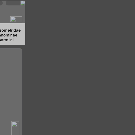
eometridae
nnominae
armiini