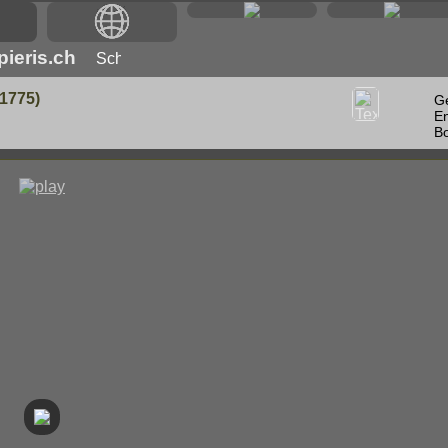
ieris.ch
1775)
G
E
Bo