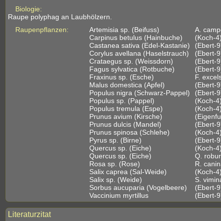
Biologie:
Raupe polyphag an Laubhölzern.
Raupenpflanzen:
Artemisia sp. (Beifuss)
A. campe
Carpinus betulus (Hainbuche)
(Koch-4
Castanea sativa (Edel-Kastanie)
(Ebert-9
Corylus avellana (Haselstrauch)
(Ebert-9
Crataegus sp. (Weissdorn)
(Ebert-9
Fagus sylvatica (Rotbuche)
(Ebert-9
Fraxinus sp. (Esche)
F. excel
Malus domestica (Apfel)
(Ebert-9
Populus nigra (Schwarz-Pappel)
(Ebert-9
Populus sp. (Pappel)
(Koch-4
Populus tremula (Espe)
(Koch-4
Prunus avium (Kirsche)
(Eigenfu
Prunus dulcis (Mandel)
(Ebert-9
Prunus spinosa (Schlehe)
(Koch-4
Pyrus sp. (Birne)
(Ebert-9
Quercus sp. (Eiche)
(Koch-4
Quercus sp. (Eiche)
Q. robur
Rosa sp. (Rose)
R. canin
Salix caprea (Sal-Weide)
(Koch-4
Salix sp. (Weide)
S. vimin
Sorbus aucuparia (Vogelbeere)
(Ebert-9
Vaccinium myrtillus
(Ebert-9
Literaturzitat