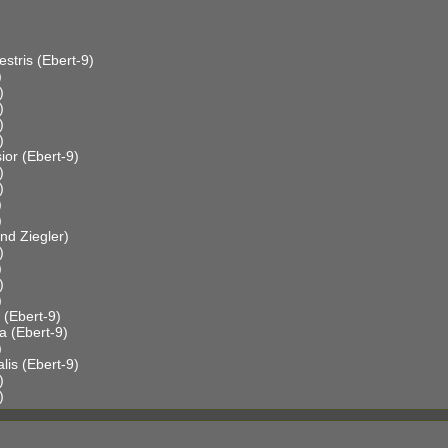
stris (Ebert-9)
)
)
)
)
)
sior (Ebert-9)
)
)
)
)
nd Ziegler)
)
)
)
)
 (Ebert-9)
a (Ebert-9)
)
alis (Ebert-9)
)
)