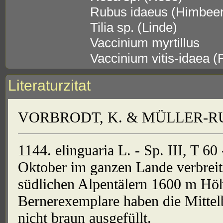
Rubus idaeus (Himbee
Tilia sp. (Linde)
Vaccinium myrtillus
Vaccinium vitis-idaea (
Literaturzitat
VORBRODT, K. & MÜLLER-RUTZ
1144. elinguaria L. - Sp. III, T 60
Oktober im ganzen Lande verbreitet
südlichen Alpentälern 1600 m Höhe
Bernerexemplare haben die Mittel
nicht braun ausgefüllt.