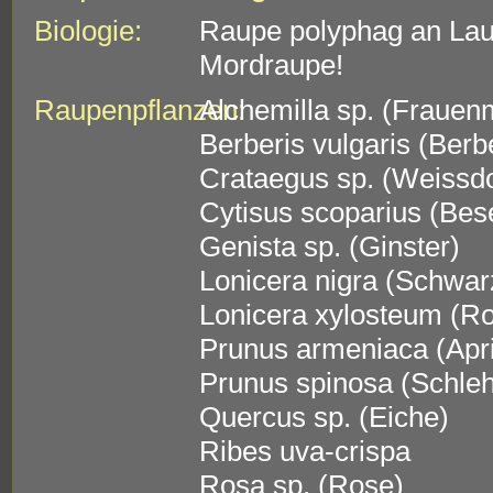
Biologie:
Raupe polyphag an La
Mordraupe!
Raupenpflanzen:
Alchemilla sp. (Frauen
Berberis vulgaris (Berb
Crataegus sp. (Weissd
Cytisus scoparius (Bes
Genista sp. (Ginster)
Lonicera nigra (Schwa
Lonicera xylosteum (R
Prunus armeniaca (Apr
Prunus spinosa (Schle
Quercus sp. (Eiche)
Ribes uva-crispa
Rosa sp. (Rose)