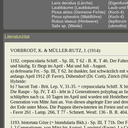
Larix decidua (Lärche)
(Eigenfund
Laubbäume (Laubbäume)
Laub-und 
Picea abies (Gemeine Fichte)
(Koch-4)
Pinus sylvestris (Waldföhre)
(Koch-4)
Rubus idaeus (Himbeere)
(lepiforum
Salix sp. (Weide)
(ukmoths)
Literaturzitat
VORBRODT, K. & MÜLLER-RUTZ, J. (1914):
1192. crepuscularia Schiff. - Sp. III, T 62 - B. R. T 46. Der Falte
und häufig. Er fliegt im April - Mai und Juli - August.
a) defessaria Frr. - Sp. III, T 62. Ist dunkler, fast schwärzlich m
anfangs April 1912 (P. Favre), Dübendorf (Dr. Corti), Zürich (Hü
Hybride:
b) ? bacoti Tutt - Brit. Lep. V, 31-35. = crepuscularia Schiff. X b
Die Raupe - Sp. IV, T 43 - lebt in 2 Generationen polyphag an fa
schlüpften nach ca. 10 Tagen im April und wurden mit Heidelbeere
Generation von Mitte Juni an. Von diesen abgelegte Eier und de
der Erde unter Moos. Die Puppen überwinterten im Freien und erga
- Favre 261 - Lamp. 266, T 77 - Schmett. Westf. 136 - B. R. 404.
1193. bistortata Göze (= biundularia Bkh.) - Sp. III, T 71b. Der Fa
1-2 Generationen, von März bis August. Laquintal (Favre), La Croi