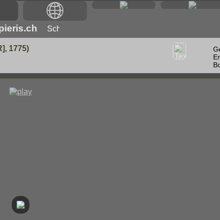
ieris.ch
, 1775)
G
E
Bo