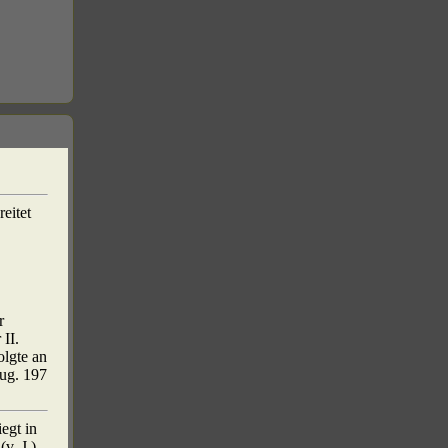
reitet
r
II.
olgte an
oug. 197
iegt in
v. J.),