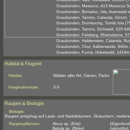
Graubünden, Mesocco, A13 Mesocco Sü
Graubünden, Bonaduz, Isla, Auenwald am
Graubünden, Tamins, Calanda, Girsch, 
Graubünden, Domleschg, Tomils Isla (75
Graubünden, Tamins, Eichwald, 620-640
Graubünden, Felsberg, Rheinebene, 57
Graubünden, Haldenstein, Calanda, Ruin
Graubünden, Chur, Kälberweide, 640m (
Graubünden, Furna, Hübelwald, 1410m 
Habitat & Flugzeit
Habitat:
Wälder aller Art, Gärten, Parks
Imaginalmonate:
3-9
Raupen & Biologie
Biologie:
Raupen polyphag auf Laub- und Nadelbäumen, Sträuchern, niedere
Raupenpflanzen:
Alnus sp. (Erle)
(Eigenfund
Betula sp. (Birke)
(ukmoths)