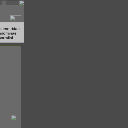
eometridae
nnominae
armiini