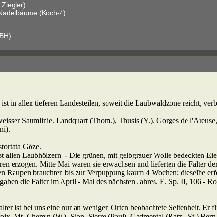
 Ziegler)
Nadelbäume (Koch-4)
 BH)
r ist in allen tieferen Landesteilen, soweit die Laubwaldzone reicht, verb
it weisser Saumlinie. Landquart (Thom.), Thusis (Y.). Gorges de l'Areuse,
ni).
istortata Göze.
st allen Laubhölzern. - Die grünen, mit gelbgrauer Wolle bedeckten Eie
n erzogen. Mitte Mai waren sie erwachsen und lieferten die Falter der 
ren Raupen brauchten bis zur Verpuppung kaum 4 Wochen; dieselbe erf
ben die Falter im April - Mai des nächsten Jahres. E. Sp. II, 106 - R
lter ist bei uns eine nur an wenigen Orten beobachtete Seltenheit. Er fl
x, Mt. Chemin (W.), Sion, Sierre (Paul), Gadmental (Ratz., St.) Bern (