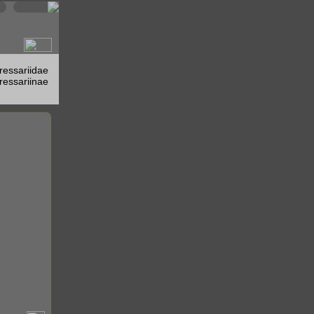
ressariidae
ressariinae