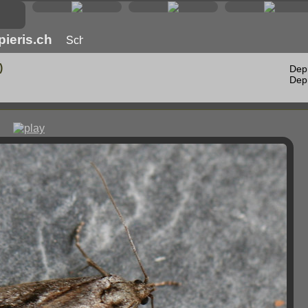
ieris.ch
)
Dep
Dep